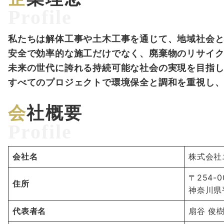
Profile
私たちは解体工事や土木工事を通じて、地域社会
安全で効率的な施工だけでなく、廃棄物のリサイ
未来の世代に誇れる持続可能な社会の実現を目指
すべてのプロジェクトで環境保全と調和を重視し
会社概要
Profile
会社名
株式会社
〒254-0
住所
神奈川県平
代表者名
扇谷 俊