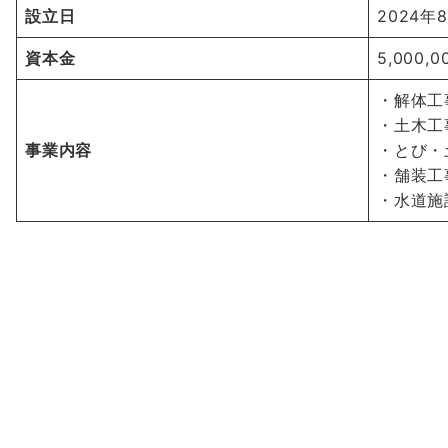
設立日
2024年
資本金
5,000,
・解体工
・土木工
事業内容
・とび・
・舗装工
・水道施